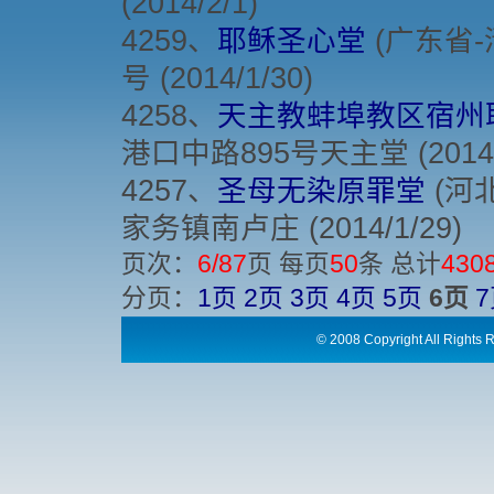
(2014/2/1)
4259、
耶稣圣心堂
(广东省-
号 (2014/1/30)
4258、
天主教蚌埠教区宿州
港口中路895号天主堂 (2014/4
4257、
圣母无染原罪堂
(河北
家务镇南卢庄 (2014/1/29)
页次：
6/87
页 每页
50
条 总计
430
分页：
1页
2页
3页
4页
5页
6页
©
2008 Copyright All Ri