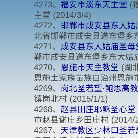
4273、
福安市溪东天主堂
(
主堂 (2014/3/4)
4272、
邯郸市成安县东大姑
北省邯郸市成安县道东堡乡东大姑庙
4271、
成安县东大姑庙圣母
郸市成安县道东堡乡东大姑庙村 (
4270、
恩施市天主教堂
(湖
恩施土家族苗族自治州恩施市施州大
4269、
岗北圣若望·鲍思高
镇岗北村 (2015/1/1)
4268、
赵县田庄耶稣圣心堂
市赵县谢庄乡田庄村 (2014/2/
4267、
天津教区少林口圣若