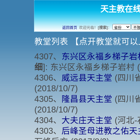
天主教在
返回首页
欢迎光临！
[搜索]
：
教堂列表 【点开教堂就可
4307、
东兴区永福乡梯子岩
细
]: 东兴区永福乡梯子岩村 (20
4306、
威远县天主堂
(四川省
(2018/10/7)
4305、
隆昌县天主堂
(四川省
(2018/10/7)
4304、
大夫庄天主堂
(河北-
4303、
后峰圣母进教之佑天