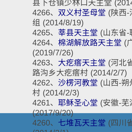
县下仓镇少林口天主堂 (2014/
4266、
双义村圣母堂
(陕西-渭
组 (2014/8/19)
4265、
莘县天主堂
(山东省-聊
4264、
棉湖解放路天主堂
(
(2019/7/26)
4263、
大疙瘩天主堂
(河北省
路沟乡大疙瘩村 (2014/2/7)
4262、
沙楞河教堂
(山西-朔州
村 (2014/2/3)
4261、
耶稣圣心堂
(安徽-芜湖
(2017/9/20)
4260、
七堆瓦天主堂
(四川省