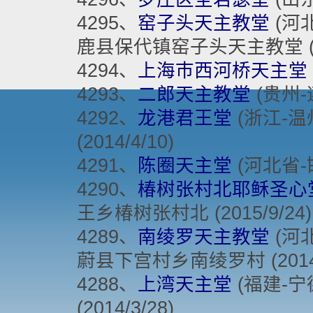
4295、
窑子头天主教堂
(河北
鹿县保代镇窑子头天主教堂 (201
4294、
上海巿西河桥天主堂
4293、
二郎天主教堂
(贵州-遵
4292、
龙港君王堂
(浙江-温州
(2014/4/10)
4291、
陈圈天主堂
(河北省-邯
4290、
椿树张村北耶稣圣心
王乡椿树张村北 (2015/9/24)
4289、
南绫罗天主教堂
(河北
蔚县下宫村乡南绫罗村 (2014/
4288、
上湾天主堂
(福建-宁德
(2014/3/28)