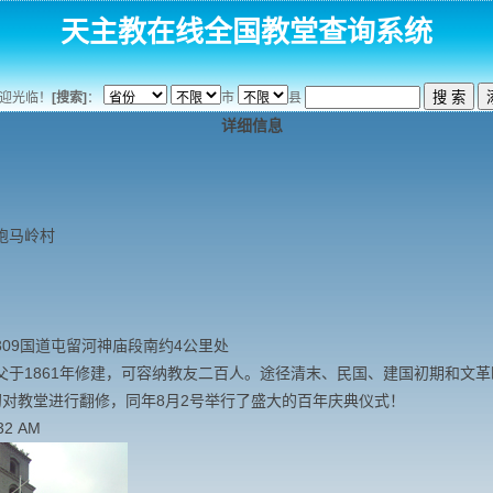
天主教在线全国教堂查询系统
迎光临！
[搜索]
：
市
县
详细信息
跑马岭村
09国道屯留河神庙段南约4公里处
父于1861年修建，可容纳教友二百人。途径清末、民国、建国初期和文
2年初对教堂进行翻修，同年8月2号举行了盛大的百年庆典仪式！
32 AM