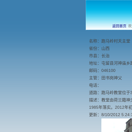
返回首页
欢
名称：跑马岭村天主堂
省份：山西
市县：长治
地址：屯留县河神庙乡
邮码：046100
主管：田书岗神父
电话：
道路：跑马岭教堂位于3
描述：教堂由荷兰籍神
1985年落实。201
更新：8/10/2012 5:24: