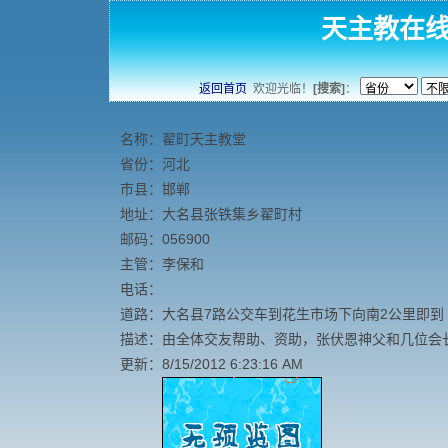
天主教在
返回首页
欢迎光临！
[搜索]
：
名称：翟町天主教堂
省份：河北
市县：邯郸
地址：大名县张铁集乡翟町村
邮码：056900
主管：李保和
电话：
道路：大名县7路公交车到花生市场下向南2公里即到
描述：由全体交友帮助、资助，张伏恩神父和几位会长
更新：8/15/2012 6:23:16 AM