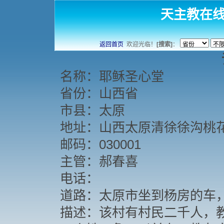
天主教在
返回首页
欢迎光临！
[搜索]
：
名称：耶稣圣心堂
省份：山西省
市县：太原
地址：山西太原清徐徐沟桃
邮码：030001
主管：郝春喜
电话：
道路：太原市坐到杨房的车，
描述：该村有村民二千人，教