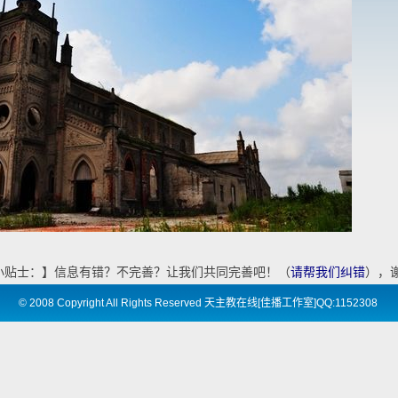
小贴士：】信息有错？不完善？让我们共同完善吧！（
请帮我们纠错
），
©
2008 Copyright All Rights Reserved 天主教在线[佳播工作室]QQ:1152308