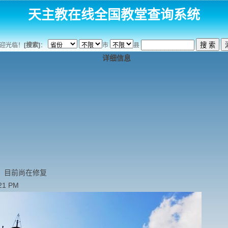
天主教在线全国教堂查询系统
迎光临！
[搜索]
：
市
县
详细信息
，目前尚在修复
21 PM