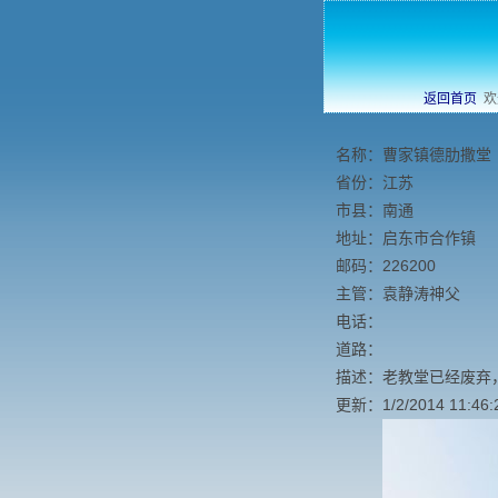
返回首页
欢
名称：曹家镇德肋撒堂
省份：江苏
市县：南通
地址：启东市合作镇
邮码：226200
主管：袁静涛神父
电话：
道路：
描述：老教堂已经废弃
更新：1/2/2014 11:46: