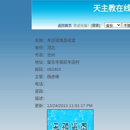
天主教在
返回首页
欢迎光临！
[搜索]
：
名称：羊店玫瑰圣母堂
省份：河北
市县：沧州
地址：留古寺镇前羊店村
邮码：062453
主管：杨彦峰
电话：
道路：
描述：
更新：12/24/2013 11:01:17 PM